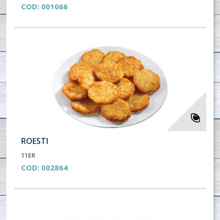
COD:
001066
ROESTI
11ER
COD:
002864