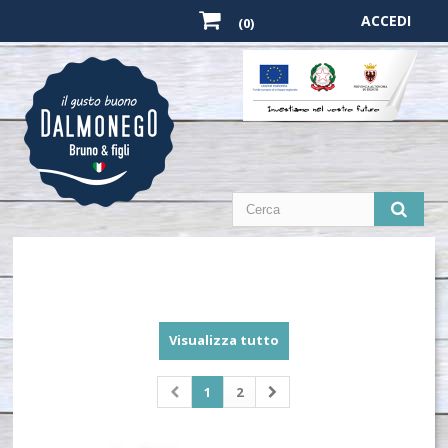
ACCEDI
(0)
Visualizza tutto
1
2