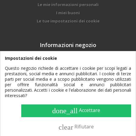
Le mie informazioni personali
I miei buoni
Le tue impostazioni dei cookie
Informazioni negozio
DALMONEGO BRUNO & FIGLI srl, Via Trento, 97
Impostazioni dei cookie
- 38017 - Mezzolombardo (TN)
Questo negozio richiede di accettare i cookie per scopi legati a
prestazioni, social media e annunci pubblicitari. I cookie di terze
0461 601084
Contattaci subito:
parti per social media e a scopo pubblicitario vengono utilizzati
per offrire funzionalità social e annunci pubblicitari
dalmonego@agtp.it
Email:
personalizzati. Accetti i cookie e l'elaborazione dei dati personali
interessati?
done_all
Accettare
Consulta la nostra
Informativa di navigazione
clear
Rifiutare
Dalmonego Bruno e Figli S.r.l. | Via Trento, 97 | 38017
Mezzolombardo (TN) | Tel. 0461 601084 | Fax 0461 607117 |