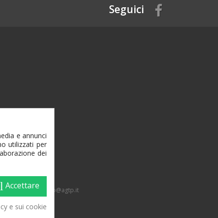
Seguici
media e annunci
o utilizzati per
elaborazione dei
l
Accettare
1 607117 | dalmonego@agtp.it
80220
acy e sui cookie