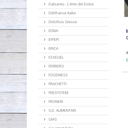
Dalsanto - L'Arte del Dolce
Délifrance Italia
Dolcificio Giesse
EDNA
EFFEPI
ERICA
A
ESSEGEL
FERRERO
FOODNESS
FRACHETTI
FRESYSTEM
FRONERI
G.E. ALIMENTARI
GIAS