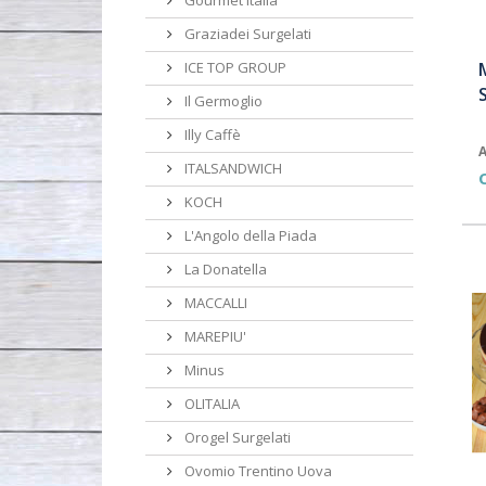
Gourmet Italia
Graziadei Surgelati
ICE TOP GROUP
S
Il Germoglio
Illy Caffè
A
ITALSANDWICH
KOCH
L'Angolo della Piada
La Donatella
MACCALLI
MAREPIU'
Minus
OLITALIA
Orogel Surgelati
Ovomio Trentino Uova