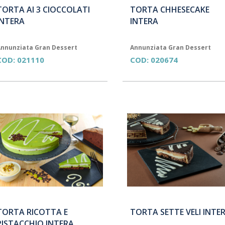
TORTA AI 3 CIOCCOLATI
TORTA CHHESECAKE
INTERA
INTERA
nnunziata Gran Dessert
Annunziata Gran Dessert
COD:
021110
COD:
020674
TORTA RICOTTA E
TORTA SETTE VELI INTE
PISTACCHIO INTERA