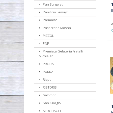
Pan Surgelati
Panificio Lemayr
Parmalat
A
Pasticceria Mosna
PIZZOLI
PNP
Premiata Gelateria Fratelli
Michielan
PRODAL
PUKKA
Rispo
RISTORIS
Salomon
San Giorgio
SFOGLIAGEL