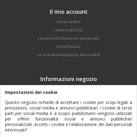
Il mio account
I miei ordini
I miei indirizzi
Le mie informazioni personali
I miei buoni
Le tue impostazioni dei cookie
Informazioni negozio
DALMONEGO BRUNO & FIGLI srl, Via Trento, 97
Impostazioni dei cookie
- 38017 - Mezzolombardo (TN)
Questo negozio richiede di accettare i cookie per scopi legati a
prestazioni, social media e annunci pubblicitari. I cookie di terze
0461 601084
Contattaci subito:
parti per social media e a scopo pubblicitario vengono utilizzati
per offrire funzionalità social e annunci pubblicitari
dalmonego@agtp.it
Email:
personalizzati. Accetti i cookie e l'elaborazione dei dati personali
interessati?