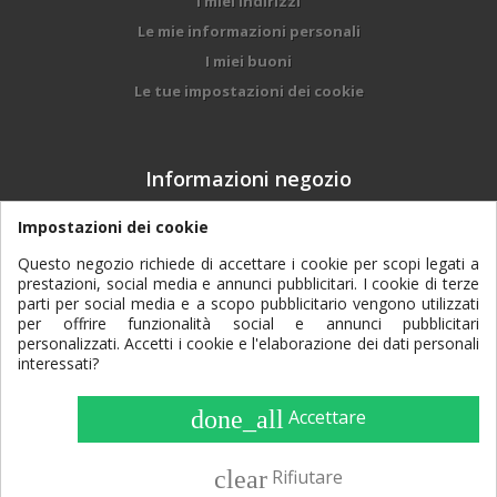
I miei indirizzi
Le mie informazioni personali
I miei buoni
Le tue impostazioni dei cookie
Informazioni negozio
DALMONEGO BRUNO & FIGLI srl, Via Trento, 97
Impostazioni dei cookie
- 38017 - Mezzolombardo (TN)
Questo negozio richiede di accettare i cookie per scopi legati a
prestazioni, social media e annunci pubblicitari. I cookie di terze
0461 601084
Contattaci subito:
parti per social media e a scopo pubblicitario vengono utilizzati
per offrire funzionalità social e annunci pubblicitari
dalmonego@agtp.it
Email:
personalizzati. Accetti i cookie e l'elaborazione dei dati personali
interessati?
done_all
Accettare
Consulta la nostra
Informativa di navigazione
clear
Rifiutare
Dalmonego Bruno e Figli S.r.l. | Via Trento, 97 | 38017