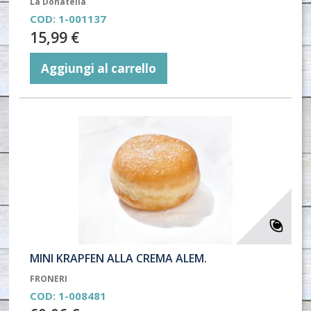
La Donatella
COD:
1-001137
15,99 €
Aggiungi al carrello
MINI KRAPFEN ALLA CREMA ALEM.
FRONERI
COD:
1-008481