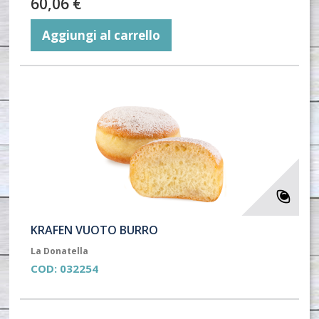
60,06 €
Aggiungi al carrello
KRAFEN VUOTO BURRO
La Donatella
COD:
032254