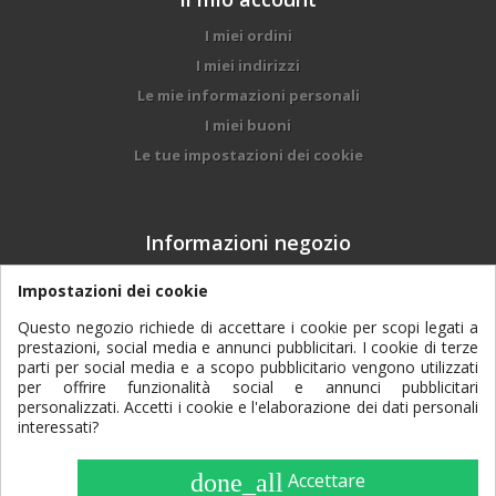
I miei ordini
I miei indirizzi
Le mie informazioni personali
I miei buoni
Le tue impostazioni dei cookie
Informazioni negozio
DALMONEGO BRUNO & FIGLI srl, Via Trento, 97
Impostazioni dei cookie
- 38017 - Mezzolombardo (TN)
Questo negozio richiede di accettare i cookie per scopi legati a
prestazioni, social media e annunci pubblicitari. I cookie di terze
0461 601084
Contattaci subito:
parti per social media e a scopo pubblicitario vengono utilizzati
per offrire funzionalità social e annunci pubblicitari
dalmonego@agtp.it
Email:
personalizzati. Accetti i cookie e l'elaborazione dei dati personali
interessati?
done_all
Accettare