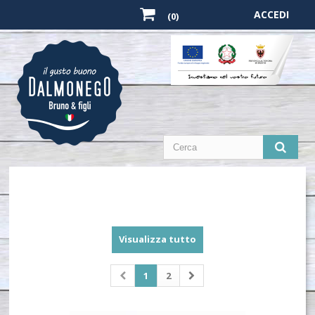
ACCEDI
(0)
Visualizza tutto
1
2