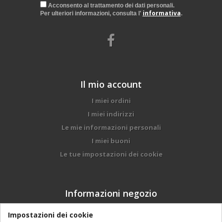
Acconsento al trattamento dei dati personali.
informativa
Per ulteriori informazioni, consulta l'
.
Il mio account
I miei ordini
I miei indirizzi
Le mie informazioni personali
I miei buoni
Le tue impostazioni dei cookie
Informazioni negozio
DALMONEGO BRUNO & FIGLI srl, Via Trento, 97
Impostazioni dei cookie