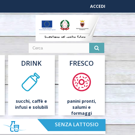
ACCEDI
DRINK
FRESCO
succhi,
caffè
e
panini pronti,
infusi e solubili
salumi e
formaggi
SENZA LATTOSIO