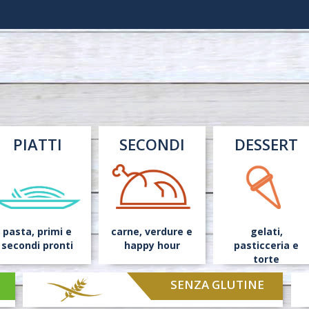
PIATTI
SECONDI
DESSERT
pasta,
primi
e
carne,
verdure
e
gelati,
secondi pronti
happy hour
pasticceria
e
torte
SENZA GLUTINE