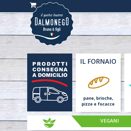
(0)
IL FORNAIO
pane,
brioche,
pizze
e
focacce
VEGANI