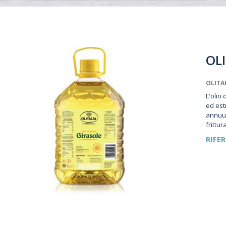
OLI
OLITA
L'olio
ed est
annuus
frittura
RIFE