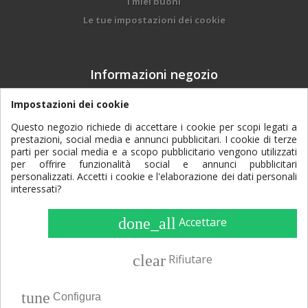
I miei buoni
Le tue impostazioni dei cookie
Informazioni negozio
DALMONEGO BRUNO & FIGLI srl, Via Trento, 97
Impostazioni dei cookie
- 38017 - Mezzolombardo (TN)
Questo negozio richiede di accettare i cookie per scopi legati a
prestazioni, social media e annunci pubblicitari. I cookie di terze
0461 601084
Contattaci subito:
parti per social media e a scopo pubblicitario vengono utilizzati
per offrire funzionalità social e annunci pubblicitari
dalmonego@agtp.it
Email:
personalizzati. Accetti i cookie e l'elaborazione dei dati personali
interessati?
done_all
Accettare
Consulta la nostra
Informativa di navigazione
clear
Rifiutare
Dalmonego Bruno e Figli S.r.l. | Via Trento, 97 | 38017
Mezzolombardo (TN) | Tel. 0461 601084 | Fax 0461 607117 |
dalmonego@agtp.it
tune
Configura
C.F./P.IVA 00991880220 | Cap. Soc. Euro 500.000,00 i.v. | Reg. Imp.